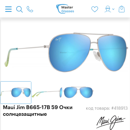
Maui Jim B665-17B 59 Очки
код товара: #418913
солнцезащитные