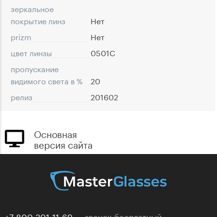
зеркальное
покрытие линз
Нет
prizm
Нет
цвет линзы
0501C
пропускание
видимого света в %
20
релиз
201602
Основная
версия сайта
+7 800 301-11-69
звонок бесплатный