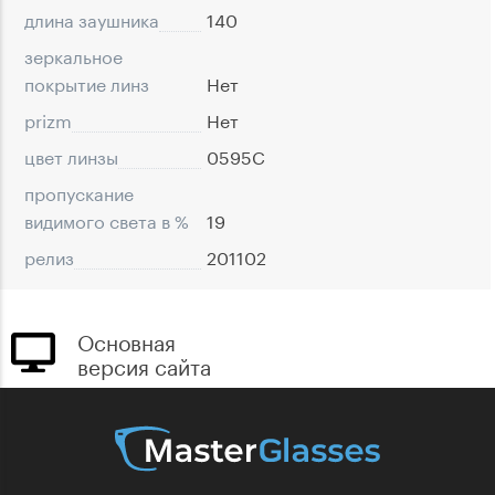
длина заушника
140
зеркальное
покрытие линз
Нет
prizm
Нет
цвет линзы
0595C
пропускание
видимого света в %
19
релиз
201102
Основная
версия сайта