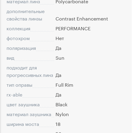
материал линз
Polycarbonate
дополнительные
свойства линзы
Contrast Enhancement
коллекция
PERFORMANCE
фотохром
Нет
поляризация
Да
вид
Sun
подходит для
прогрессивных линз
Да
тип оправы
Full Rim
rx-able
Да
цвет заушника
Black
материал заушника
Nylon
ширина моста
18