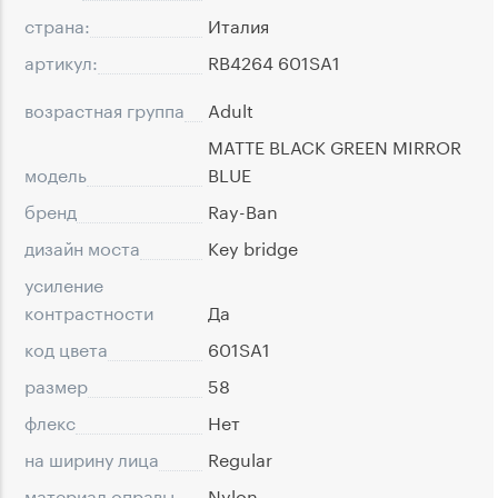
страна:
Италия
артикул:
RB4264 601SA1
возрастная группа
Adult
MATTE BLACK GREEN MIRROR
модель
BLUE
бренд
Ray-Ban
дизайн моста
Key bridge
усиление
контрастности
Да
код цвета
601SA1
размер
58
флекс
Нет
на ширину лица
Regular
материал оправы
Nylon