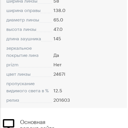
ширина линзы
58
ширина оправы
138.0
диаметр линзы
65.0
высота линзы
47.0
длина заушника
145
зеркальное
покрытие линз
Да
prizm
Нет
цвет линзы
2467I
пропускание
видимого света в %
12.5
релиз
201603
Основная
версия сайта