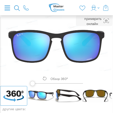
примерить
онлайн
Обзор 360°
другие цвета: