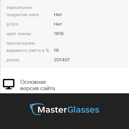
зеркальное
покрытие линз
Нет
prizm
Нет
цвет линзы
1616
пропускание
видимого света в %
16
релиз
201407
Основная
версия сайта