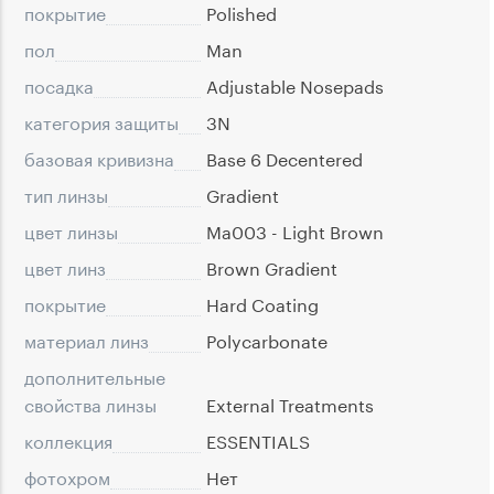
покрытие
Polished
пол
Man
посадка
Adjustable Nosepads
категория защиты
3N
базовая кривизна
Base 6 Decentered
тип линзы
Gradient
цвет линзы
Ma003 - Light Brown
цвет линз
Brown Gradient
покрытие
Hard Coating
материал линз
Polycarbonate
дополнительные
свойства линзы
External Treatments
коллекция
ESSENTIALS
фотохром
Нет