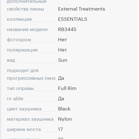
дополнительные
свойства линзы
External Treatments
коллекция
ESSENTIALS
название модели
RB3445
фотохром
Нет
поляризация
Нет
вид
Sun
подходит для
прогрессивных линз
Да
тип оправы
Full Rim
rx-able
Да
цвет заушника
Black
материал заушника
Nylon
ширина моста
17
ширина линзы
61