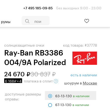
без выходных 9:00 - 23:00
+7 495 185-09-85
- румы
солнцезащитные очки
код товара: #37778
Ray-Ban RB3386
004/9A Polarized
30 837
24 670
есть в наличии
6 168
×
4
платежа
в сплит
шоурум в
Москве
доступные размеры
63-13-130
в наличии
оправы:
67-13-130
в наличии