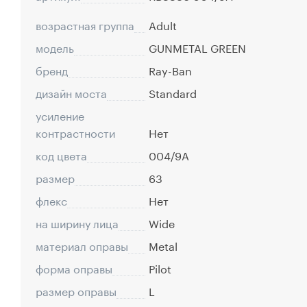
возрастная группа
Adult
модель
GUNMETAL GREEN
бренд
Ray-Ban
дизайн моста
Standard
усиление
контрастности
Нет
код цвета
004/9A
размер
63
флекс
Нет
на ширину лица
Wide
материал оправы
Metal
форма оправы
Pilot
размер оправы
L