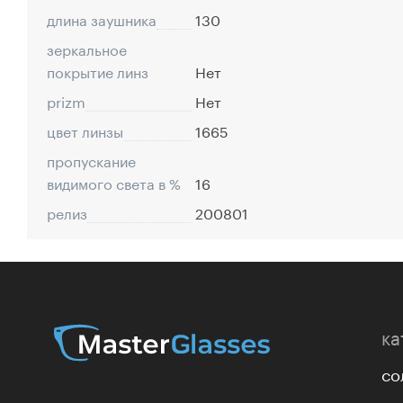
длина заушника
130
зеркальное
покрытие линз
Нет
prizm
Нет
цвет линзы
1665
пропускание
видимого света в %
16
релиз
200801
ка
со