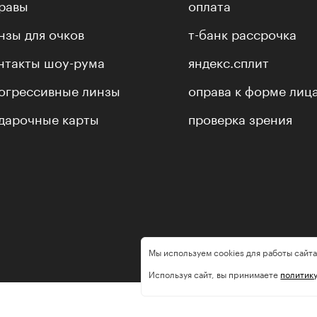
равы
оплата
нзы для очков
т-банк рассрочка
нтакты шоу-рума
яндекс.сплит
огрессивные линзы
оправа к форме лиц
дарочные карты
проверка зрения
Мы используем cookies для работы сайта
Используя сайт, вы принимаете
политик