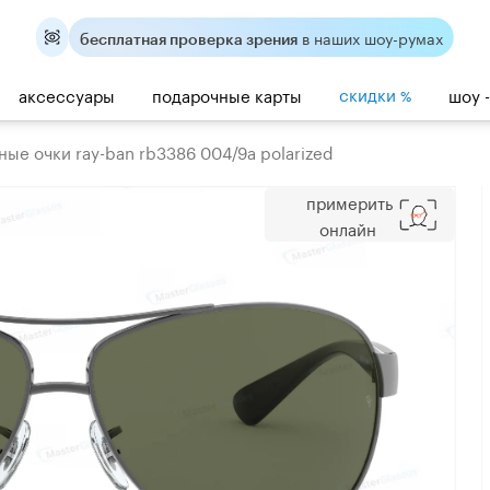
в наших шоу-румах
бесплатная проверка зрения
скидки
аксессуары
подарочные карты
шоу 
%
ые очки ray-ban rb3386 004/9a polarized
примерить
онлайн