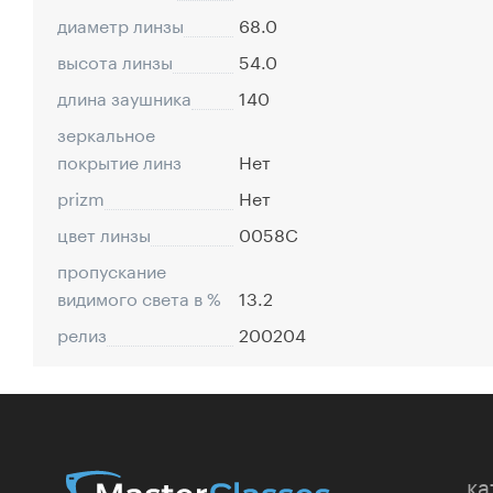
диаметр линзы
68.0
высота линзы
54.0
длина заушника
140
зеркальное
покрытие линз
Нет
prizm
Нет
цвет линзы
0058C
пропускание
видимого света в %
13.2
релиз
200204
ка