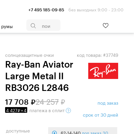
без выходных 9:00 - 23:00
+7 495 185-09-85
- румы
солнцезащитные очки
код товара: #37749
Ray-Ban Aviator
Large Metal II
RB3026 L2846
24 257
17 708
под заказ
4 427
×
4
платежа
в сплит
срок от 30 дней
доступные
62-14-140
под заказ 30