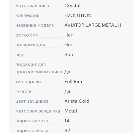
материал линз
Crystal
коллекция
EVOLUTION
название модели
AVIATOR LARGE METAL II
фотохром
Нет
поляризация
Нет
вид
Sun
подходит для
прогрессивных линз
Да
тип оправы
Full Rim
rx-able
Да
цвет заушника
Arista Gold
материал заушника
Metal
ширина моста
14
ширина линзы
62