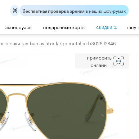
в наших шоу-румах
бесплатная проверка зрения
скидки
аксессуары
подарочные карты
шоу 
%
е очки ray-ban aviator large metal ii rb3026 l2846
примерить
онлайн