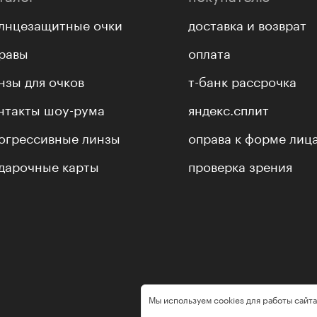
лнцезащитные очки
доставка и возврат
равы
оплата
нзы для очков
т-банк рассрочка
нтакты шоу-рума
яндекс.сплит
огрессивные линзы
оправа к форме лиц
дарочные карты
проверка зрения
Мы используем cookies для работы сайта