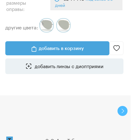
размеры
дней
оправы:
другие цвета:
добавить в корзину
добавить линзы с диоптриями
рассрочка 0-0-4 от Т-банка