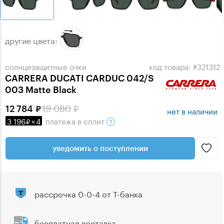
другие цвета:
солнцезащитные очки
код товара: #321312
CARRERA DUCATI CARDUC 042/S
003 Matte Black
19 080
12 784
нет в наличии
3 196
×
4
платежа
в сплит
уведомить о поступлении
рассрочка 0-0-4 от Т-банка
бесплатная доставка