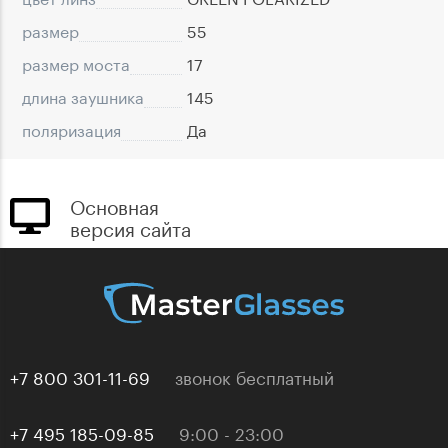
размер
55
размер моста
17
длина заушника
145
поляризация
Да
Основная
версия сайта
+7 800 301-11-69
звонок бесплатный
+7 495 185-09-85
9:00 - 23:00