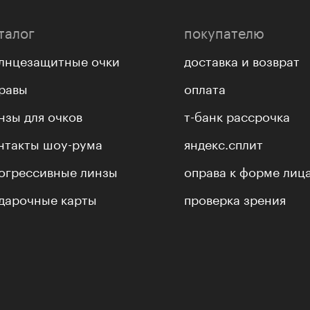
талог
покупателю
лнцезащитные очки
доставка и возврат
равы
оплата
нзы для очков
т-банк рассрочка
нтакты шоу-рума
яндекс.сплит
огрессивные линзы
оправа к форме лиц
дарочные карты
проверка зрения