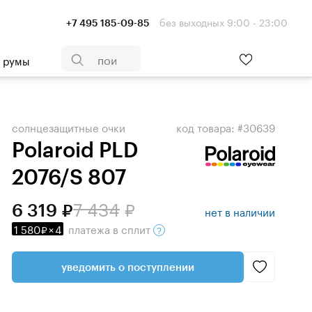
без выходных 9:00 - 23:00
+7 495 185-09-85
- румы
солнцезащитные очки
код товара: #30639
Polaroid PLD
2076/S 807
7 434
6 319
нет в наличии
1 580
×
4
платежа
в сплит
уведомить о поступлении