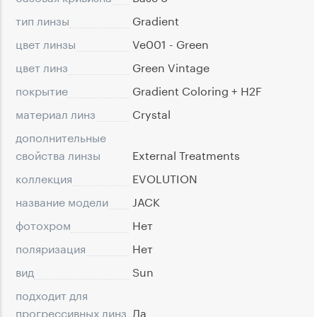
тип линзы
Gradient
цвет линзы
Ve001 - Green
цвет линз
Green Vintage
покрытие
Gradient Coloring + H2F
материал линз
Crystal
дополнительные
свойства линзы
External Treatments
коллекция
EVOLUTION
название модели
JACK
фотохром
Нет
поляризация
Нет
вид
Sun
подходит для
прогрессивных линз
Да