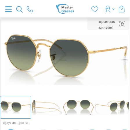
примерь
онлайн!
другие цвета: