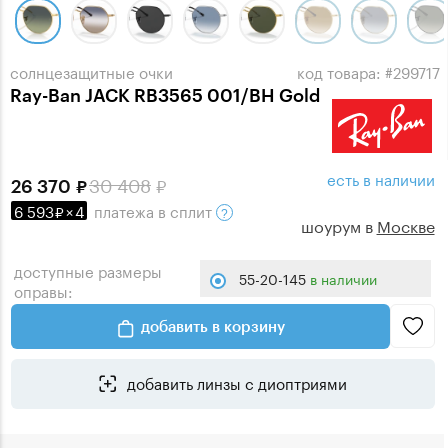
солнцезащитные очки
код товара: #299717
Ray-Ban JACK RB3565 001/BH Gold
есть в наличии
30 408
26 370
6 593
×
4
платежа
в сплит
шоурум в
Москве
доступные размеры
55-20-145
в наличии
оправы:
добавить в корзину
добавить линзы с диоптриями