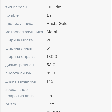
тип оправы
Full Rim
rx-able
Да
цвет заушника
Arista Gold
материал заушника
Metal
ширина моста
20
ширина линзы
51
ширина оправы
130.0
диаметр линзы
53.0
высота линзы
45.0
длина заушника
145
зеркальное
покрытие линз
Нет
prizm
Нет
цвет линзы
A230C