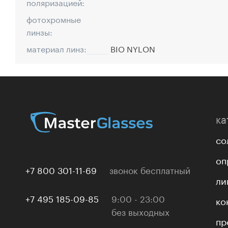
поляризацией:
фотохромные
линзы:
материал линз:
BIO NYLON
ка
со
оп
+7 800 301-11-69
звонок бесплатный
ли
+7 495 185-09-85
9:00 - 23:00
ко
без выходных
пр