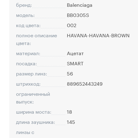
бренд:
Balenciaga
модель:
BB0305S
код цвета:
002
полное описание
HAVANA-HAVANA-BROWN
цвета:
материал:
Ацетат
посадка:
SMART
размер линз:
56
штрихкод:
889652443249
ограниченный
выпуск:
ширина моста:
18
длина заушника:
145
линзы с