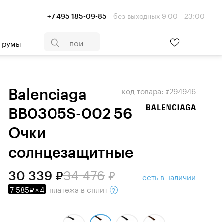
без выходных 9:00 - 23:00
+7 495 185-09-85
- румы
код товара: #294946
Balenciaga
BB0305S-002 56
Очки
солнцезащитные
34 476
30 339
есть в наличии
7 585
×
4
платежа
в сплит