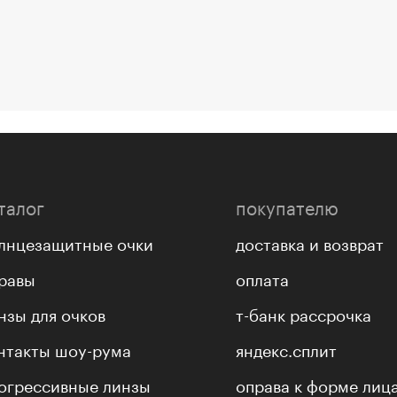
талог
покупателю
лнцезащитные очки
доставка и возврат
равы
оплата
нзы для очков
т-банк рассрочка
нтакты шоу-рума
яндекс.сплит
огрессивные линзы
оправа к форме лиц