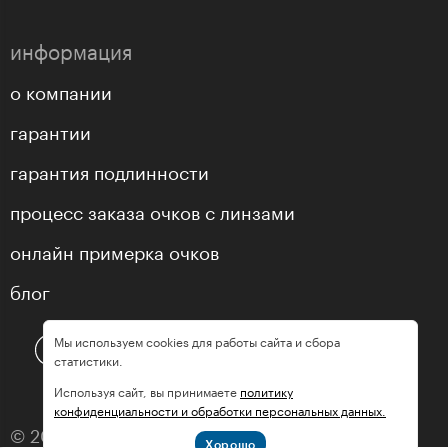
информация
о компании
гарантии
гарантия подлинности
процесс заказа очков с линзами
онлайн примерка очков
блог
Мы используем cookies для работы сайта и сбора
статистики.
Используя сайт, вы принимаете
политику
конфиденциальности и обработки персональных данных.
© 2013—2026 оптика «МастерГлассес»
Хорошо