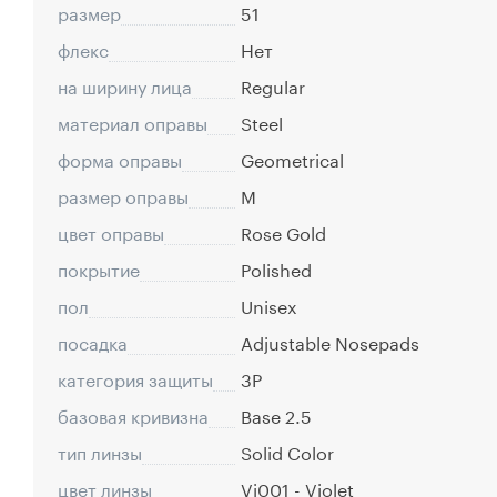
размер
51
флекс
Нет
на ширину лица
Regular
материал оправы
Steel
форма оправы
Geometrical
размер оправы
M
цвет оправы
Rose Gold
покрытие
Polished
пол
Unisex
посадка
Adjustable Nosepads
категория защиты
3P
базовая кривизна
Base 2.5
тип линзы
Solid Color
цвет линзы
Vi001 - Violet