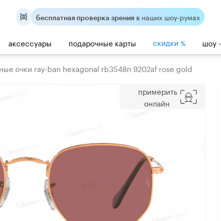
в наших шоу-румах
бесплатная проверка зрения
скидки
аксессуары
подарочные карты
шоу 
%
ые очки ray-ban hexagonal rb3548n 9202af rose gold
примерить
онлайн