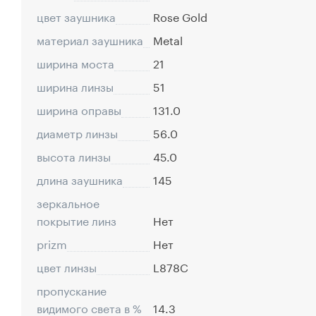
цвет заушника
Rose Gold
материал заушника
Metal
ширина моста
21
ширина линзы
51
ширина оправы
131.0
диаметр линзы
56.0
высота линзы
45.0
длина заушника
145
зеркальное
покрытие линз
Нет
prizm
Нет
цвет линзы
L878C
пропускание
видимого света в %
14.3