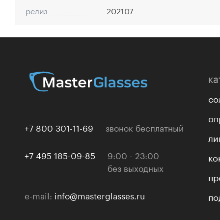
релиз
202107
ка
со
оп
+7 800 301-11-69
звонок бесплатный
ли
+7 495 185-09-85
9:00 - 23:00
ко
без выходных
пр
e-mail:
info@masterglasses.ru
по