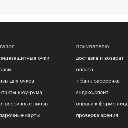
талог
покупателю
лнцезащитные очки
доставка и возврат
равы
оплата
нзы для очков
т-банк рассрочка
нтакты шоу-рума
яндекс.сплит
огрессивные линзы
оправа к форме лиц
дарочные карты
проверка зрения