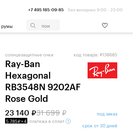
без выходных 9:00 - 23:00
+7 495 185-09-85
- румы
солнцезащитные очки
код товара: #138685
Ray-Ban
Hexagonal
RB3548N 9202AF
Rose Gold
31 699
23 140
под заказ
5 785
×
4
платежа
в сплит
срок от 30 дней