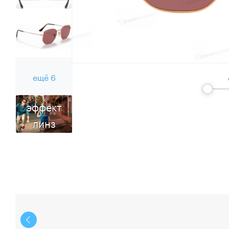
ещё 6
эффект
линз