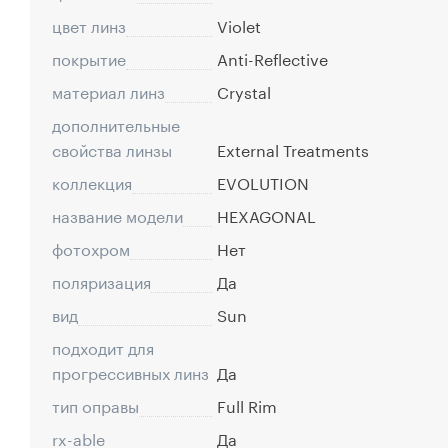
цвет линз
Violet
покрытие
Anti-Reflective
материал линз
Crystal
дополнительные
свойства линзы
External Treatments
коллекция
EVOLUTION
название модели
HEXAGONAL
фотохром
Нет
поляризация
Да
вид
Sun
подходит для
прогрессивных линз
Да
тип оправы
Full Rim
rx-able
Да