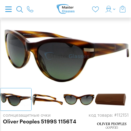
солнцезащитные очки
код товара: #112151
Oliver Peoples 5199S 1156T4