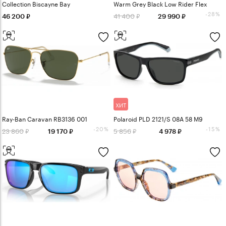
Collection Biscayne Bay
Warm Grey Black Low Rider Flex
-28%
41 400
46 200
29 990
ХИТ
Ray-Ban Caravan RB3136 001
Polaroid PLD 2121/S 08A 58 M9
-20%
-15%
23 860
5 856
19 170
4 978