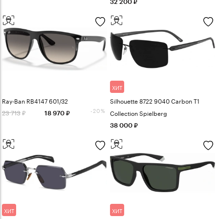
32 200
ХИТ
Ray-Ban RB4147 601/32
Silhouette 8722 9040 Carbon T1
-20%
23 713
Collection Spielberg
18 970
38 000
ХИТ
ХИТ