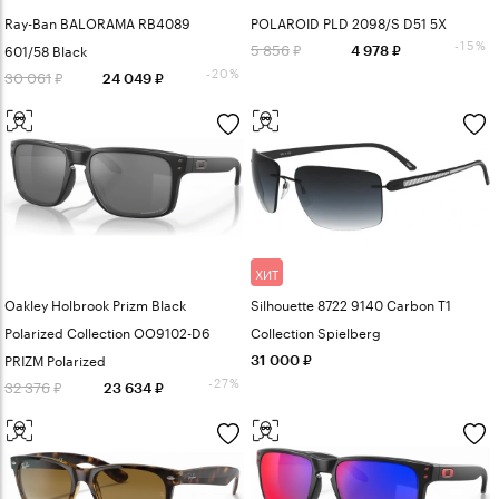
Ray-Ban BALORAMA RB4089
POLAROID PLD 2098/S D51 5X
-15%
5 856
601/58 Black
4 978
-20%
30 061
24 049
ХИТ
Oakley Holbrook Prizm Black
Silhouette 8722 9140 Carbon T1
Polarized Collection OO9102-D6
Collection Spielberg
PRIZM Polarized
31 000
-27%
32 376
23 634