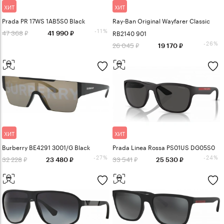
ХИТ
ХИТ
Prada PR 17WS 1AB5S0 Black
Ray-Ban Original Wayfarer Classic
-11%
47 368
RB2140 901
41 990
-26%
26 045
19 170
ХИТ
ХИТ
Burberry BE4291 3001/G Black
Prada Linea Rossa PS01US DG05S0
-27%
-24%
32 228
33 541
23 480
25 530