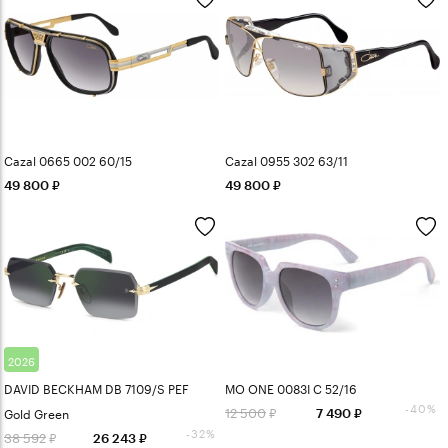
Cazal 0665 002 60/15
Cazal 0955 302 63/11
49 800
49 800
2026
DAVID BECKHAM DB 7109/S PEF
MO ONE 0083I C 52/16
-40%
12 500
Gold Green
7 490
-32%
38 592
26 243