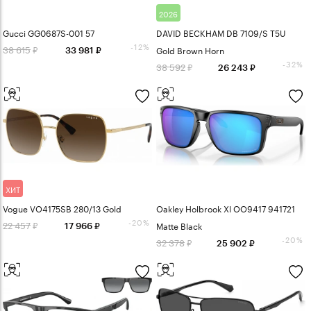
2026
Gucci GG0687S-001 57
DAVID BECKHAM DB 7109/S T5U
-12%
38 615
Gold Brown Horn
33 981
-32%
38 592
26 243
ХИТ
Vogue VO4175SB 280/13 Gold
Oakley Holbrook Xl OO9417 941721
-20%
22 457
Matte Black
17 966
-20%
32 378
25 902