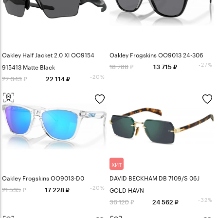
Oakley Half Jacket 2.0 Xl OO9154
Oakley Frogskins OO9013 24-306
-27%
18 788
915413 Matte Black
13 715
-20%
27 643
22 114
ХИТ
Oakley Frogskins OO9013-D0
DAVID BECKHAM DB 7109/S 06J
-20%
21 535
GOLD HAVN
17 228
-32%
36 120
24 562