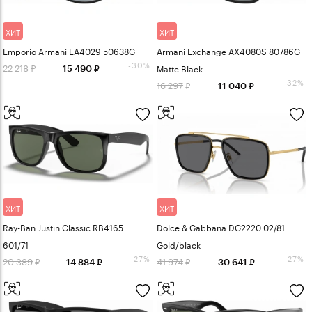
ХИТ
ХИТ
Emporio Armani EA4029 50638G
Armani Exchange AX4080S 80786G
-30%
22 218
Matte Black
15 490
-32%
16 297
11 040
ХИТ
ХИТ
Ray-Ban Justin Classic RB4165
Dolce & Gabbana DG2220 02/81
601/71
Gold/black
-27%
-27%
20 389
41 974
14 884
30 641