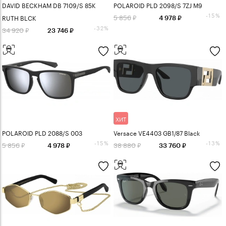
DAVID BECKHAM DB 7109/S 85K
POLAROID PLD 2098/S 7ZJ M9
-15%
5 856
RUTH BLCK
4 978
-32%
34 920
23 746
ХИТ
POLAROID PLD 2088/S 003
Versace VE4403 GB1/87 Black
-15%
-13%
5 856
38 880
4 978
33 760