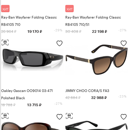
ХИТ
ХИТ
Ray-Ban Wayfarer Folding Classic
Ray-Ban Wayfarer Folding Classic
RB4105 710
RB4105 710/51
-29%
-27%
26 964
30 408
19 170
22 198
Oakley Gascan OO9014 03-471
JIMMY CHOO CORA/S FA3
-23%
42 884
Polished Black
32 988
-27%
18 788
13 715