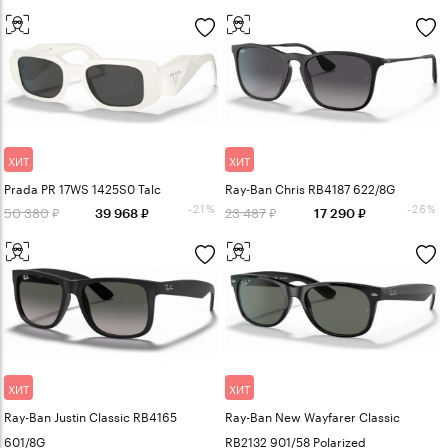
ХИТ
ХИТ
Prada PR 17WS 1425S0 Talc
Ray-Ban Chris RB4187 622/8G
-21%
-26%
50 380
23 487
39 968
17 290
ХИТ
ХИТ
Ray-Ban Justin Classic RB4165
Ray-Ban New Wayfarer Classic
601/8G
RB2132 901/58 Polarized