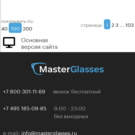
показывать по:
1
2
3
...
103
страница:
40
100
200
Основная
версия сайта
+7 800 301-11-69
звонок бесплатный
+7 495 185-09-85
9:00 - 23:00
без выходных
e-mail:
info@masterglasses.ru