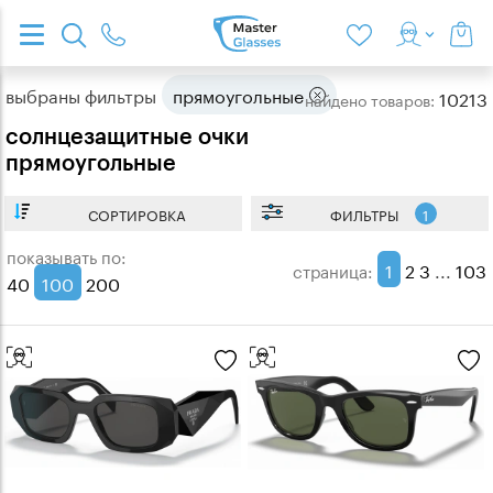
выбраны фильтры
прямоугольные
10213
найдено
товаров:
солнцезащитные очки
прямоугольные
СОРТИРОВКА
ФИЛЬТРЫ
1
показывать по:
1
2
3
...
103
страница:
40
100
200