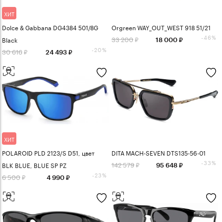
ХИТ
Dolce & Gabbana DG4384 501/8G
Orgreen WAY_OUT_WEST 918 51/21
-46%
33 200
Black
18 000
-20%
30 616
24 493
ХИТ
POLAROID PLD 2123/S D51, цвет
DITA MACH-SEVEN DTS135-56-01
-33%
142 579
BLK BLUE, BLUE SP PZ
95 648
-23%
6 500
4 990