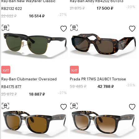
Ray-Ban New Wayfarer Classic
Ray-Ban Andy RB4202 607313
-20%
21 875
RB2132 622
17 500
-27%
22 622
16 514
ХИТ
ХИТ
Ray-Ban Clubmaster Oversized
Prada PR 17WS 2AU8C1 Tortoise
-20%
53 485
RB4175 877
42 788
-27%
25 872
18 887