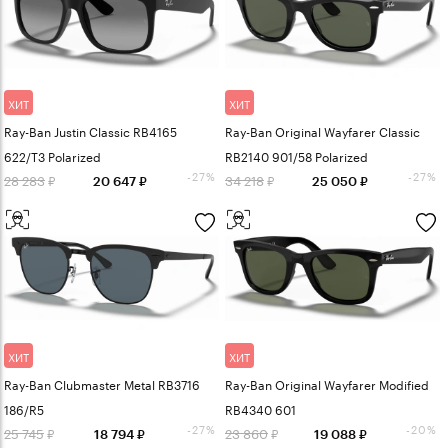
ХИТ
ХИТ
Ray-Ban Justin Classic RB4165
Ray-Ban Original Wayfarer Classic
622/T3 Polarized
RB2140 901/58 Polarized
-27%
-27%
28 283
34 218
20 647
25 050
ХИТ
ХИТ
Ray-Ban Clubmaster Metal RB3716
Ray-Ban Original Wayfarer Modified
186/R5
RB4340 601
-27%
-20%
25 745
23 860
18 794
19 088