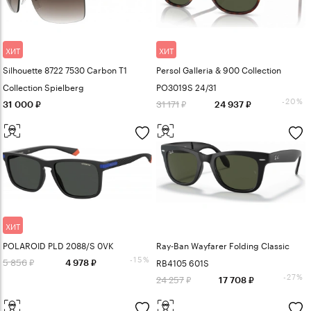
ХИТ
ХИТ
Silhouette 8722 7530 Carbon T1
Persol Galleria & 900 Collection
Collection Spielberg
PO3019S 24/31
-20%
31 171
31 000
24 937
ХИТ
POLAROID PLD 2088/S 0VK
Ray-Ban Wayfarer Folding Classic
-15%
5 856
RB4105 601S
4 978
-27%
24 257
17 708