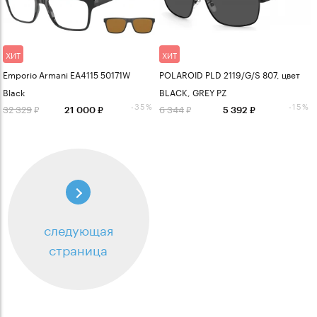
ХИТ
ХИТ
Emporio Armani EA4115 50171W
POLAROID PLD 2119/G/S 807, цвет
Black
BLACK, GREY PZ
-35%
-15%
32 329
6 344
21 000
5 392
следующая
страница