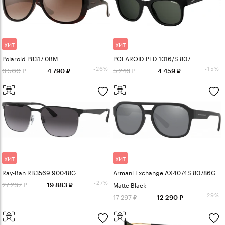
ХИТ
ХИТ
Polaroid P8317 0BM
POLAROID PLD 1016/S 807
-26%
-15%
6 500
5 246
4 790
4 459
ХИТ
ХИТ
Ray-Ban RB3569 90048G
Armani Exchange AX4074S 80786G
-27%
27 237
Matte Black
19 883
-29%
17 297
12 290