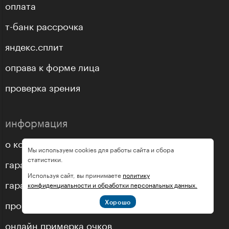
оплата
т-банк рассрочка
яндекс.сплит
оправа к форме лица
проверка зрения
информация
о компании
Мы используем cookies для работы сайта и сбора
статистики.
гарантии
Используя сайт, вы принимаете
политику
гарантия подлинности
конфиденциальности и обработки персональных данных.
процесс заказа очков с линзами
Хорошо
онлайн примерка очков