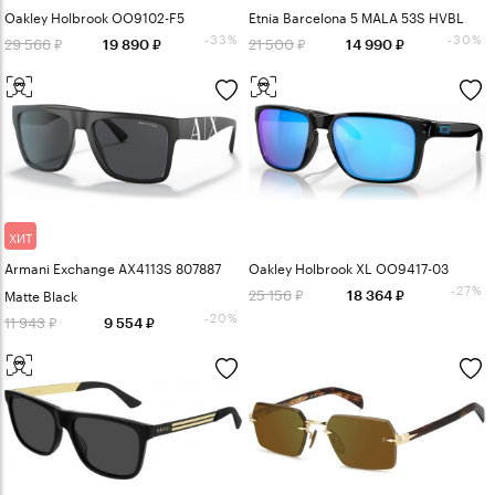
Oakley Holbrook OO9102-F5
Etnia Barcelona 5 MALA 53S HVBL
-33%
-30%
29 566
21 500
19 890
14 990
ХИТ
Armani Exchange AX4113S 807887
Oakley Holbrook XL OO9417-03
-27%
25 156
Matte Black
18 364
-20%
11 943
9 554