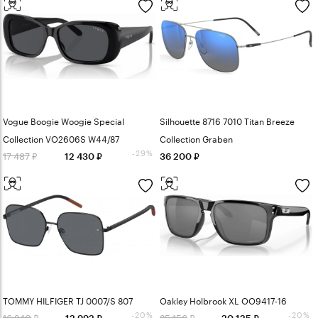
Vogue Boogie Woogie Special
Silhouette 8716 7010 Titan Breeze
Collection VO2606S W44/87
Collection Graben
-29%
17 487
12 430
36 200
TOMMY HILFIGER TJ 0007/S 807
Oakley Holbrook XL OO9417-16
-20%
-20%
16 240
25 156
12 992
20 125