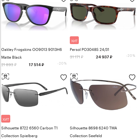
ХИТ
Oakley Frogskins OO9013 9013H6
Persol PO3048S 24/31
-20%
31 171
Matte Black
24 937
-20%
21 893
17 514
ХИТ
Silhouette 8722 6560 Carbon T1
Silhouette 8698 6240 TMA
Collection Spielberg
Collection Seefeld