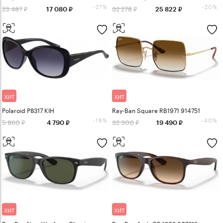
-27%
-20%
23 487
32 278
17 080
25 822
ХИТ
ХИТ
Polaroid P8317 KIH
Ray-Ban Square RB1971 914751
-18%
-40%
5 860
32 300
4 790
19 490
ХИТ
ХИТ