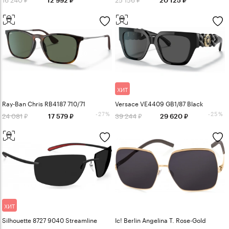
ХИТ
Ray-Ban Chris RB4187 710/71
Versace VE4409 GB1/87 Black
-27%
-25%
24 081
39 244
17 579
29 620
ХИТ
Silhouette 8727 9040 Streamline
Ic! Berlin Angelina T. Rose-Gold