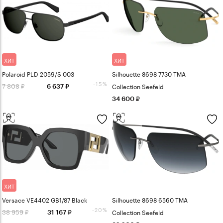
ХИТ
ХИТ
Polaroid PLD 2059/S 003
Silhouette 8698 7730 TMA
-15%
7 808
Collection Seefeld
6 637
34 600
ХИТ
Versace VE4402 GB1/87 Black
Silhouette 8698 6560 TMA
-20%
38 959
Collection Seefeld
31 167