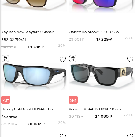
Ray-Ban New Wayfarer Classic
Oakley Holbrook OO9102-36
-27%
23 601
RB2132 710/51
17 229
-20%
24 107
19 286
ХИТ
ХИТ
Oakley Split Shot OO9416-06
Versace VE4406 GB1/87 Black
-20%
30 113
Polarized
24 090
-20%
38 790
31 032