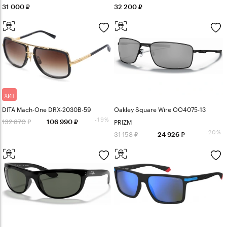
31 000
32 200
ХИТ
DITA Mach-One DRX-2030B-59
Oakley Square Wire OO4075-13
-19%
132 870
PRIZM
106 990
-20%
31 158
24 926