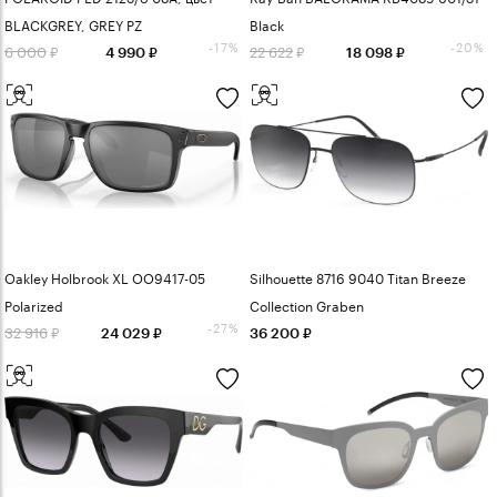
BLACKGREY, GREY PZ
Black
-17%
-20%
6 000
22 622
4 990
18 098
Oakley Holbrook XL OO9417-05
Silhouette 8716 9040 Titan Breeze
Polarized
Collection Graben
-27%
32 916
24 029
36 200