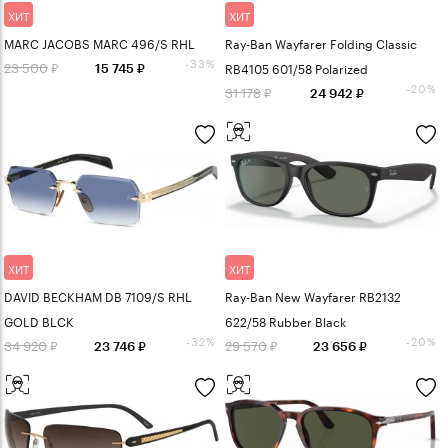
ХИТ
ХИТ
MARC JACOBS MARC 496/S RHL
Ray-Ban Wayfarer Folding Classic
-33%
23 500
RB4105 601/58 Polarized
15 745
-20%
31 178
24 942
ХИТ
ХИТ
DAVID BECKHAM DB 7109/S RHL
Ray-Ban New Wayfarer RB2132
GOLD BLCK
622/58 Rubber Black
-32%
-20%
34 920
29 570
23 746
23 656