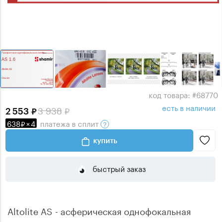
код товара: #68770
есть в наличии
3 938
2 553
638
×
4
платежа
в сплит
купить
быстрый заказ
Altolite AS - асферическая однофокальная