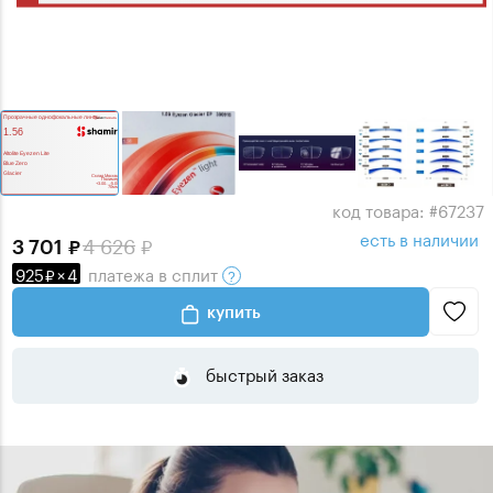
код товара: #67237
есть в наличии
4 626
3 701
925
×
4
платежа
в сплит
купить
быстрый заказ