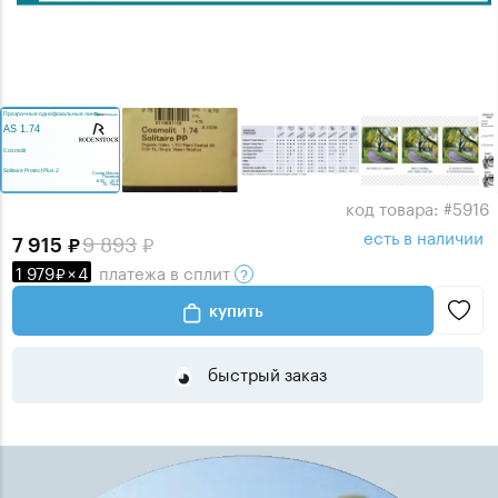
код товара: #5916
есть в наличии
9 893
7 915
1 979
×
4
платежа
в сплит
купить
быстрый заказ