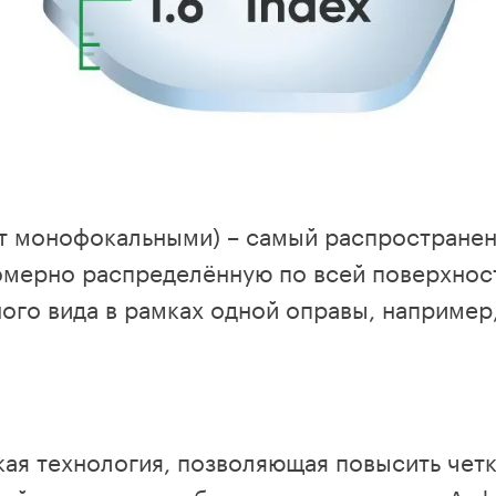
ют монофокальными) – самый распространен
омерно распределённую по всей поверхност
ого вида в рамках одной оправы, например,
ая технология, позволяющая повысить четк
й при взгляде в боковые части линзы. Асф