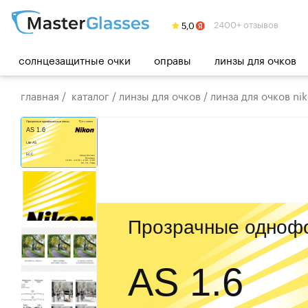
2400+ отзывов
солнцезащитные очки
оправы
линзы для очков
главная
/
каталог
/
линзы для очков
/
линза для очков niko