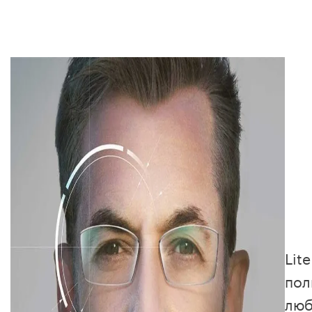
Lit
пол
люб