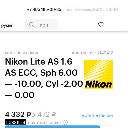
без выходных 9:00 - 23:00
+7 495 185-09-85
- румы
линза для очков
код товара: #149412
Nikon Lite AS 1.6
AS ECC, Sph 6.00
— -10.00, Cyl -2.00
— 0.00
5 472
4 332
есть в наличии
1 083
×
4
платежа
в сплит