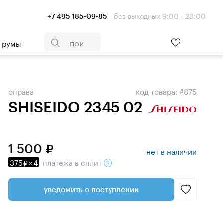
без выходных 9:00 - 23:00
+7 495 185-09-85
- румы
оправа
код товара: #875
SHISEIDO 2345 02
1 500
нет в наличии
375
×
4
платежа
в сплит
уведомить о поступлении