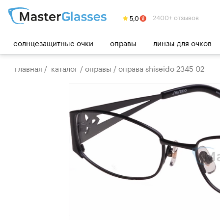
2400+ отзывов
солнцезащитные очки
оправы
линзы для очков
главная
/
каталог
/
оправы
/
оправа shiseido 2345 02