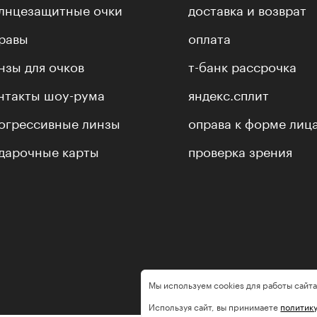
лнцезащитные очки
доставка и возврат
равы
оплата
нзы для очков
т-банк рассрочка
нтакты шоу-рума
яндекс.сплит
огрессивные линзы
оправа к форме лиц
дарочные карты
проверка зрения
Мы используем cookies для работы сайта
Используя сайт, вы принимаете
политик