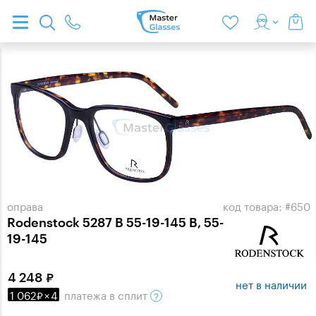
оправа
код товара: #650
Rodenstock 5287 B 55-19-145 B, 55-
19-145
4 248
нет в наличии
1 062
×
4
платежа
в сплит