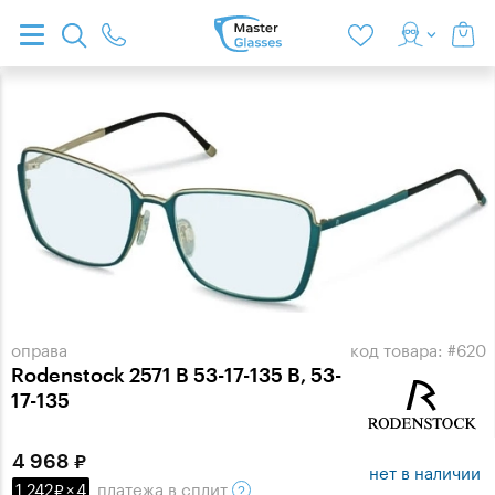
оправа
код товара: #620
Rodenstock 2571 B 53-17-135 B, 53-
17-135
4 968
нет в наличии
1 242
×
4
платежа
в сплит