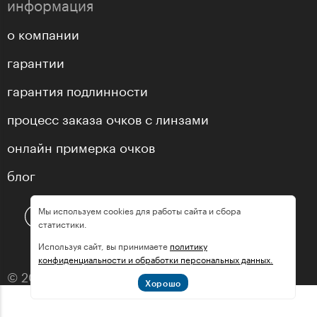
информация
о компании
гарантии
гарантия подлинности
процесс заказа очков с линзами
онлайн примерка очков
блог
Мы используем cookies для работы сайта и сбора
статистики.
Используя сайт, вы принимаете
политику
конфиденциальности и обработки персональных данных.
© 2013—2026 оптика «МастерГлассес»
Хорошо