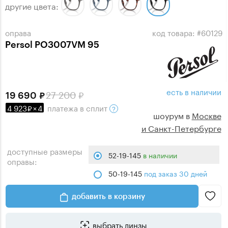
другие цвета:
оправа
код товара: #60129
Persol PO3007VM 95
есть в наличии
27 200
19 690
4 923
×
4
платежа
в сплит
шоурум в
Москве
и Санкт-Петербурге
доступные размеры
52-19-145
в наличии
оправы:
50-19-145
под заказ 30 дней
добавить в корзину
выбрать линзы