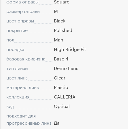
форма оправы
Square
размер оправы
M
цвет оправы
Black
покрытие
Polished
пол
Man
посадка
High Bridge Fit
базовая кривизна
Base 4
тип линзы
Demo Lens
цвет линз
Clear
материал линз
Plastic
коллекция
GALLERIA
вид
Optical
подходит для
прогрессивных линз
Да