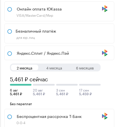
Онлайн оплата ЮKassa
VISA/MasterCard/Мир
Безналичный платёж
для юр.лиц
Яндекс.Сплит / Яндекс.Пэй
2 месяца
4 месяца
6 месяцев
5,461 ₽ сейчас
6 авг
20 авг
3 сен
17 сен
5,461 ₽
5,461 ₽
5,461 ₽
5,459 ₽
Без переплат
Беспроцентная рассрочка Т-Банк
0-0-4