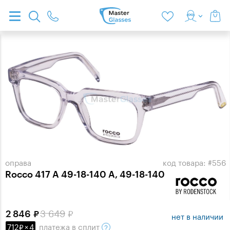
оправа
код товара: #556
Rocco 417 A 49-18-140 A, 49-18-140
3 649
2 846
нет в наличии
712
×
4
платежа
в сплит