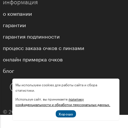
информация
о компании
гарантии
гарантия подлинности
процесс заказа очков с линзами
онлайн примерка очков
блог
Мы используем cookies для работы сайта и сбора
статистики.
Используя сайт, вы принимаете
политику
конфиденциальности и обработки персональных данных.
© 2013—2026 оптика «МастерГлассес»
Хорошо