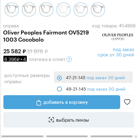
оправа
код товара: #54868
Oliver Peoples Fairmont OV5219
1003 Cocobolo
под заказ
31 978
25 582
срок от 30 дней
6 396
×
4
платежа
в сплит
доступные размеры
47-21-145
под заказ 30 дней
оправы:
49-21-145
под заказ 30 дней
добавить в корзину
выбрать линзы