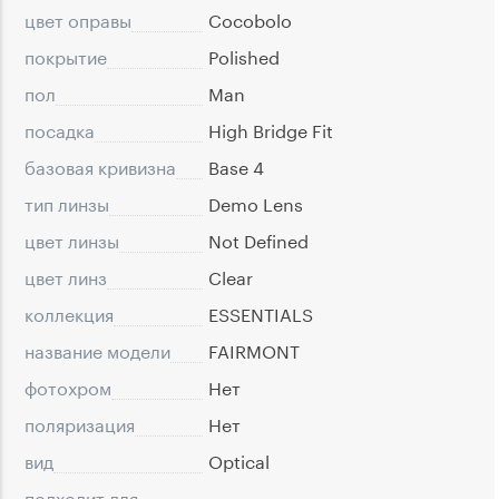
цвет оправы
Cocobolo
покрытие
Polished
пол
Man
посадка
High Bridge Fit
базовая кривизна
Base 4
тип линзы
Demo Lens
цвет линзы
Not Defined
цвет линз
Clear
коллекция
ESSENTIALS
название модели
FAIRMONT
фотохром
Нет
поляризация
Нет
вид
Optical
подходит для