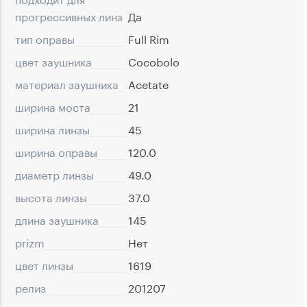
прогрессивных линз
Да
тип оправы
Full Rim
цвет заушника
Cocobolo
материал заушника
Acetate
ширина моста
21
ширина линзы
45
ширина оправы
120.0
диаметр линзы
49.0
высота линзы
37.0
длина заушника
145
prizm
Нет
цвет линзы
1619
релиз
201207