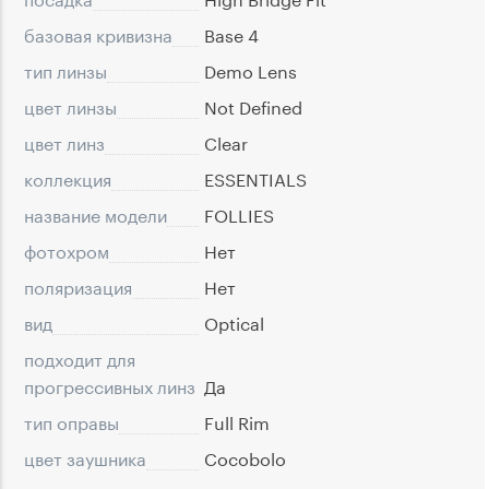
базовая кривизна
Base 4
тип линзы
Demo Lens
цвет линзы
Not Defined
цвет линз
Clear
коллекция
ESSENTIALS
название модели
FOLLIES
фотохром
Нет
поляризация
Нет
вид
Optical
подходит для
прогрессивных линз
Да
тип оправы
Full Rim
цвет заушника
Cocobolo