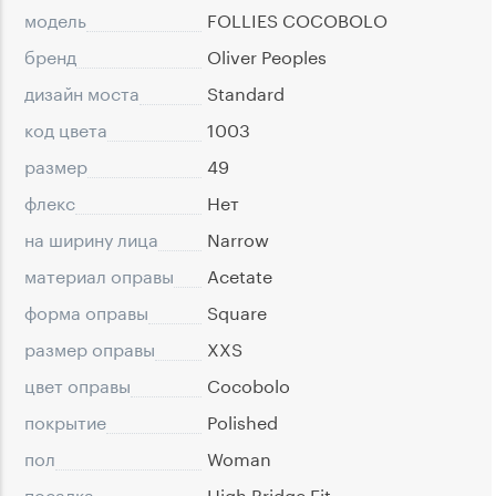
модель
FOLLIES COCOBOLO
бренд
Oliver Peoples
дизайн моста
Standard
код цвета
1003
размер
49
флекс
Нет
на ширину лица
Narrow
материал оправы
Acetate
форма оправы
Square
размер оправы
XXS
цвет оправы
Cocobolo
покрытие
Polished
пол
Woman
посадка
High Bridge Fit