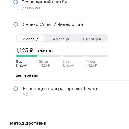
Безналичный платёж
для юр.лиц
Яндекс.Сплит / Яндекс.Пэй
2 месяца
4 месяца
6 месяцев
1,125 ₽ сейчас
6 авг
20 авг
3 сен
17 сен
1,125 ₽
1,125 ₽
1,125 ₽
1,125 ₽
Без переплат
Беспроцентная рассрочка Т-Банк
0-0-4
метод доставки