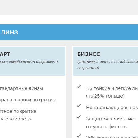
 линз
АРТ
БИЗНЕС
нзы с антибликовым покрытием)
(утонченные линзы с антибликов
покрытием)
стандартные линзы
1.6 тонкие и легкие л
(на 25% тоньше)
арапающееся покрытие
Нецарапающееся по
тное покрытие
льтрафиолета
Защитное покрытие
от ультрафиолета
15% скидка на следу