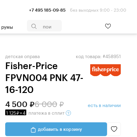
без выходных 9:00 - 23:00
+7 495 185-09-85
- румы
детская оправа
код товара: #458951
Fisher-Price
FPVN004 PNK 47-
16-120
6 000
4 500
есть в наличии
1 125
×
4
платежа
в сплит
добавить в корзину