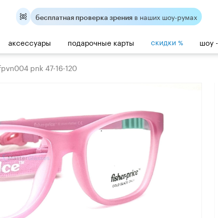
в наших шоу-румах
бесплатная проверка зрения
скидки
аксессуары
подарочные карты
шоу 
%
 fpvn004 pnk 47-16-120