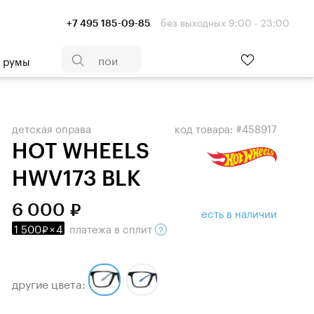
без выходных 9:00 - 23:00
+7 495 185-09-85
- румы
детская оправа
код товара: #458917
HOT WHEELS
HWV173 BLK
6 000
есть в наличии
1 500
×
4
платежа
в сплит
другие цвета: