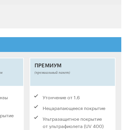
ПРЕМИУМ
ым
(премиальный пакет)
инзы
Утончение от 1.6
Нецарапающееся покрытие
крытие
Ультразащитное покрытие
от ультрафиолета (UV 400)