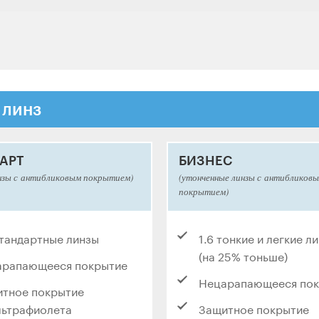
 линз
АРТ
БИЗНЕС
нзы с антибликовым покрытием)
(утонченные линзы с антибликов
покрытием)
стандартные линзы
1.6 тонкие и легкие л
(на 25% тоньше)
арапающееся покрытие
Нецарапающееся по
тное покрытие
льтрафиолета
Защитное покрытие