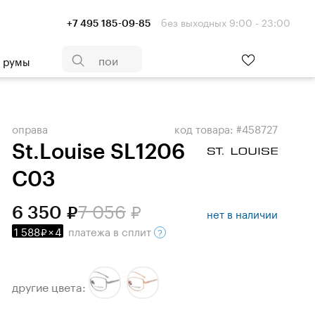
без выходных 9:00 - 23:00
+7 495 185-09-85
- румы
оправа
код товара: #458727
St.Louise SL1206
C03
7 056
6 350
нет в наличии
1 588
×
4
платежа
в сплит
другие цвета: