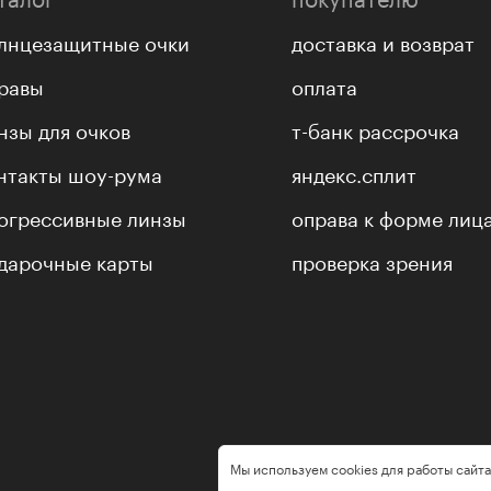
лнцезащитные очки
доставка и возврат
равы
оплата
нзы для очков
т-банк рассрочка
нтакты шоу-рума
яндекс.сплит
огрессивные линзы
оправа к форме лиц
дарочные карты
проверка зрения
Мы используем cookies для работы сайта