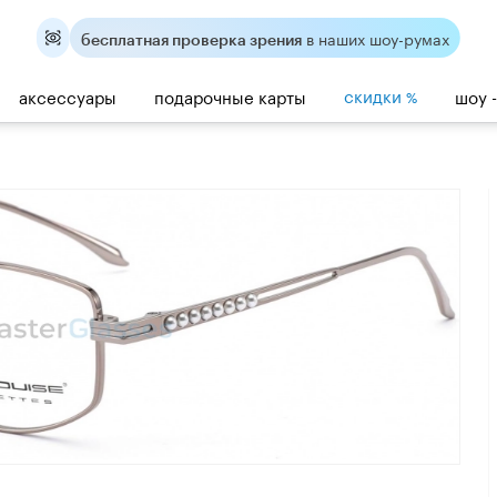
в наших шоу-румах
бесплатная проверка зрения
скидки
аксессуары
подарочные карты
шоу 
%