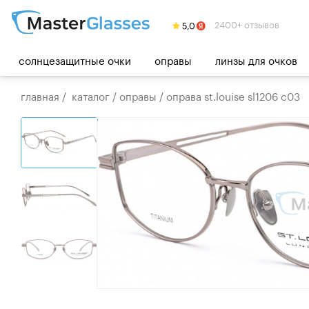
2400+ отзывов
солнцезащитные очки
оправы
линзы для очков
главная
/
каталог
/
оправы
/
оправа st.louise sl1206 c03