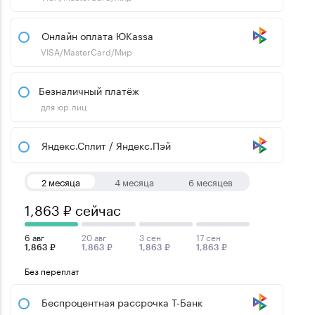
Онлайн оплата ЮKassa
VISA/MasterCard/Мир
Безналичный платёж
для юр.лиц
Яндекс.Сплит / Яндекс.Пэй
2 месяца
4 месяца
6 месяцев
1,863 ₽ сейчас
6 авг
20 авг
3 сен
17 сен
1,863 ₽
1,863 ₽
1,863 ₽
1,863 ₽
Без переплат
Беспроцентная рассрочка Т-Банк