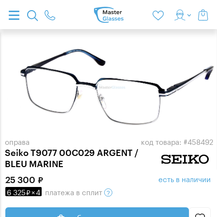
оправа
код товара: #458492
Seiko T9077 00C029 ARGENT /
BLEU MARINE
есть в наличии
25 300
6 325
×
4
платежа
в сплит