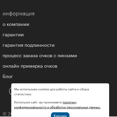
информация
о компании
гарантии
гарантия подлинности
процесс заказа очков с линзами
онлайн примерка очков
блог
Мы используем cookies для работы сайта и сбора
статистики.
Используя сайт, вы принимаете
политику
конфиденциальности и обработки персональных данных.
© 2013—2026 оптика «МастерГлассес»
Хорошо