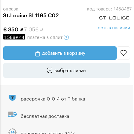
оправа
код товара: #458467
St.Louise SL1165 C02
есть в наличии
7 056
6 350
1 588
×
4
платежа
в сплит
добавить в корзину
выбрать линзы
рассрочка 0-0-4 от Т-банка
бесплатная доставка
принимаем заказы 24/7