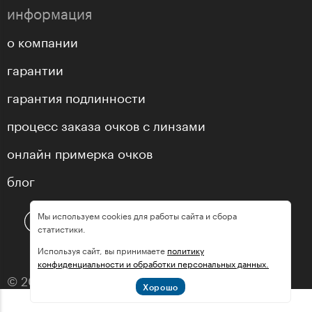
информация
о компании
гарантии
гарантия подлинности
процесс заказа очков с линзами
онлайн примерка очков
блог
Мы используем cookies для работы сайта и сбора
статистики.
Используя сайт, вы принимаете
политику
конфиденциальности и обработки персональных данных.
© 2013—2026 оптика «МастерГлассес»
Хорошо