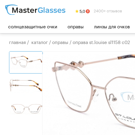
2400+ отзывов
солнцезащитные очки
оправы
линзы для очков
главная
/
каталог
/
оправы
/
оправа st.louise sl1158 c02