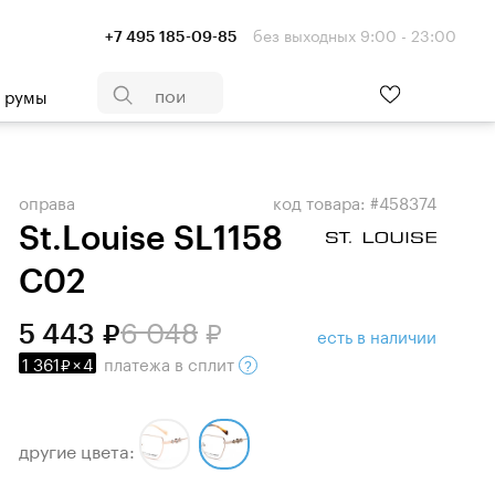
без выходных 9:00 - 23:00
+7 495 185-09-85
- румы
оправа
код товара: #458374
St.Louise SL1158
C02
6 048
5 443
есть в наличии
1 361
×
4
платежа
в сплит
другие цвета: