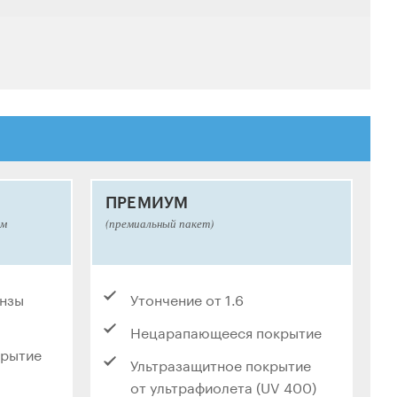
ПРЕМИУМ
ым
(премиальный пакет)
инзы
Утончение от 1.6
Нецарапающееся покрытие
крытие
Ультразащитное покрытие
от ультрафиолета (UV 400)