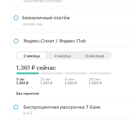
VISA/MasterCard/Мир
Безналичный платёж
для юр.лиц
Яндекс.Сплит / Яндекс.Пэй
2 месяца
4 месяца
6 месяцев
1,361 ₽ сейчас
9 авг
23 авг
6 сен
20 сен
1,361 ₽
1,361 ₽
1,361 ₽
1,360 ₽
Без переплат
Беспроцентная рассрочка Т-Банк
0-0-4