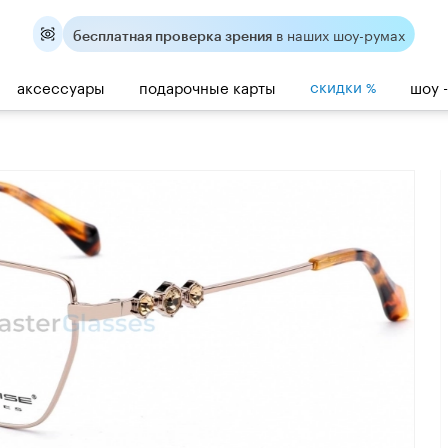
в наших шоу-румах
бесплатная проверка зрения
скидки
аксессуары
подарочные карты
шоу 
%