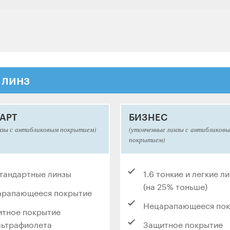
 линз
АРТ
БИЗНЕС
нзы с антибликовым покрытием)
(утонченные линзы с антибликов
покрытием)
стандартные линзы
1.6 тонкие и легкие л
(на 25% тоньше)
арапающееся покрытие
Нецарапающееся по
тное покрытие
льтрафиолета
Защитное покрытие