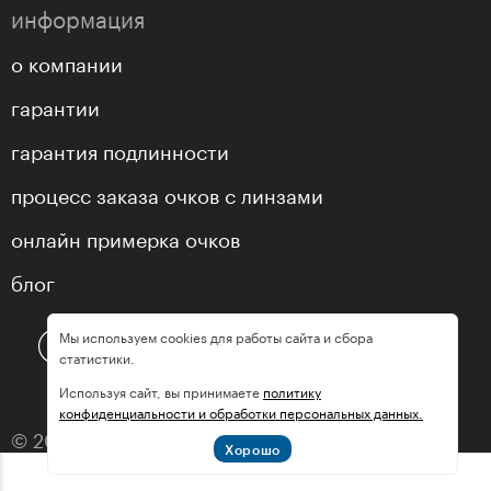
информация
о компании
гарантии
гарантия подлинности
процесс заказа очков с линзами
онлайн примерка очков
блог
Мы используем cookies для работы сайта и сбора
статистики.
Используя сайт, вы принимаете
политику
конфиденциальности и обработки персональных данных.
© 2013—2026 оптика «МастерГлассес»
Хорошо