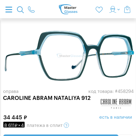
оправа
код товара: #458294
CAROLINE ABRAM NATALIYA 912
есть в наличии
34 445
8 611
×
4
платежа
в сплит