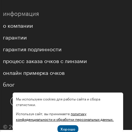
информация
о компании
гарантии
гарантия подлинности
процесс заказа очков с линзами
онлайн примерка очков
блог
Мы используем cookies для работы сайта и сбора
статистики.
Используя сайт, вы принимаете
политику
конфиденциальности и обработки персональных данных.
© 2013—2026 оптика «МастерГлассес»
Хорошо