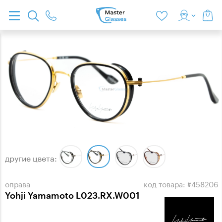
другие цвета:
оправа
код товара: #458206
Yohji Yamamoto L023.RX.W001