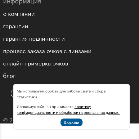
о компании
гарантии
гарантия подлинности
процесс заказа очков с линзами
онлайн примерка очков
блог
Мы используем cookies для работы сайта и сбора
статистики.
Используя сайт, вы принимаете
политику
конфиденциальности и обработки персональных данных.
© 2013—2026 оптика «МастерГлассес»
Хорошо