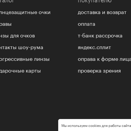
лнцезащитные очки
доставка и возврат
равы
оплата
нзы для очков
т-банк рассрочка
нтакты шоу-рума
яндекс.сплит
огрессивные линзы
оправа к форме лиц
дарочные карты
проверка зрения
Мы используем cookies для работы сайта