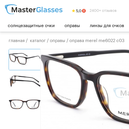
2400+ отзывов
солнцезащитные очки
оправы
линзы для очков
главная
/
каталог
/
оправы
/
оправа merel me6022 c03