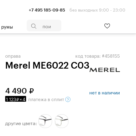
без выходных 9:00 - 23:00
+7 495 185-09-85
- румы
оправа
код товара: #458155
Merel ME6022 C03
4 490
нет в наличии
1 123
×
4
платежа
в сплит
другие цвета: