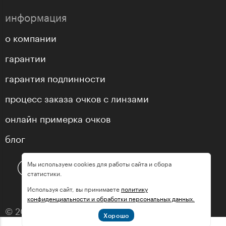
информация
о компании
гарантии
гарантия подлинности
процесс заказа очков с линзами
онлайн примерка очков
блог
Мы используем cookies для работы сайта и сбора
статистики.
Используя сайт, вы принимаете
политику
конфиденциальности и обработки персональных данных.
© 2013—2026 оптика «МастерГлассес»
Хорошо