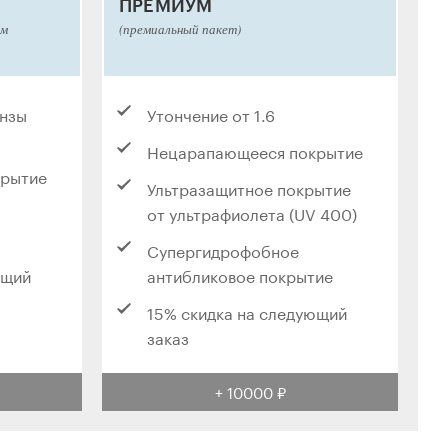
ПРЕМИУМ
ым
(премиальный пакет)
инзы
Утончение от 1.6
Нецарапающееся покрытие
крытие
Ультразащитное покрытие
от ультрафиолета (UV 400)
Супергидрофобное
ющий
антибликовое покрытие
15% скидка на следующий
заказ
+ 10000 ₽