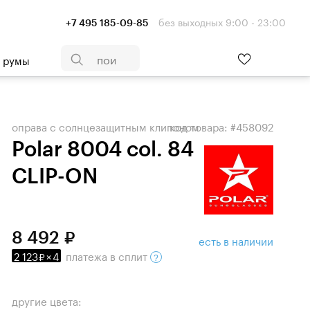
без выходных 9:00 - 23:00
+7 495 185-09-85
- румы
оправа с солнцезащитным клипоном
код товара: #458092
Polar 8004 col. 84
CLIP-ON
8 492
есть в наличии
2 123
×
4
платежа
в сплит
другие цвета: