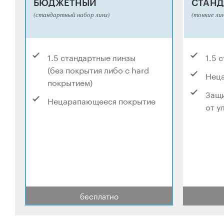
БЮДЖЕТНЫЙ
СТАНД
(стандартный набор линз)
(тонкие ли
1.5 стандартные линзы
1.5 
(без покрытия либо с hard
Нец
покрытием)
Защи
Нецарапающееся покрытие
от у
бесплатно