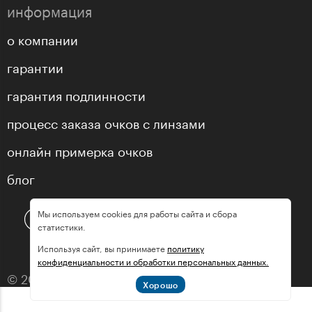
информация
о компании
гарантии
гарантия подлинности
процесс заказа очков с линзами
онлайн примерка очков
блог
Мы используем cookies для работы сайта и сбора
статистики.
Используя сайт, вы принимаете
политику
конфиденциальности и обработки персональных данных.
© 2013—2026 оптика «МастерГлассес»
Хорошо