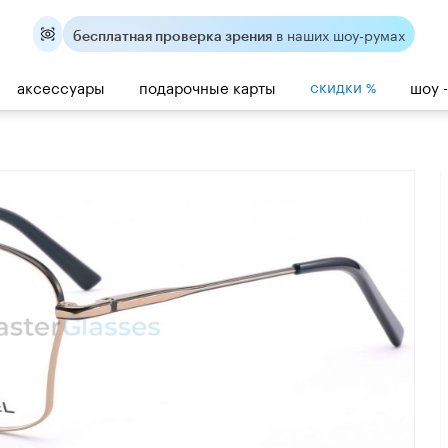
в наших шоу-румах
бесплатная проверка зрения
скидки
аксессуары
подарочные карты
шоу 
%