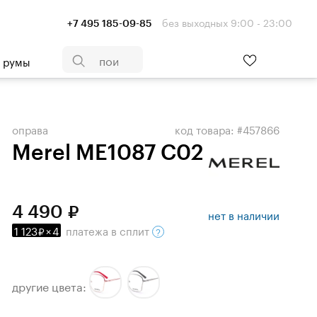
без выходных 9:00 - 23:00
+7 495 185-09-85
- румы
оправа
код товара: #457866
Merel ME1087 C02
4 490
нет в наличии
1 123
×
4
платежа
в сплит
другие цвета: