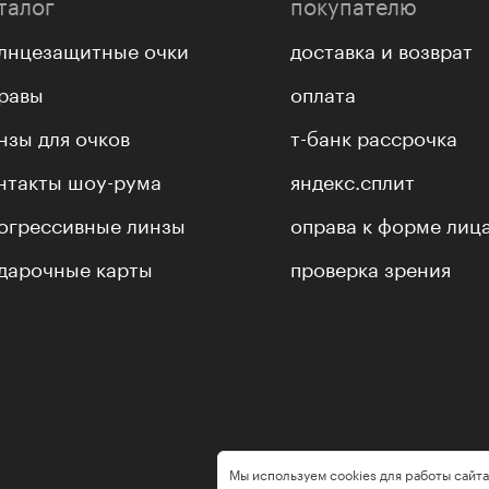
талог
покупателю
лнцезащитные очки
доставка и возврат
равы
оплата
нзы для очков
т-банк рассрочка
нтакты шоу-рума
яндекс.сплит
огрессивные линзы
оправа к форме лиц
дарочные карты
проверка зрения
Мы используем cookies для работы сайта