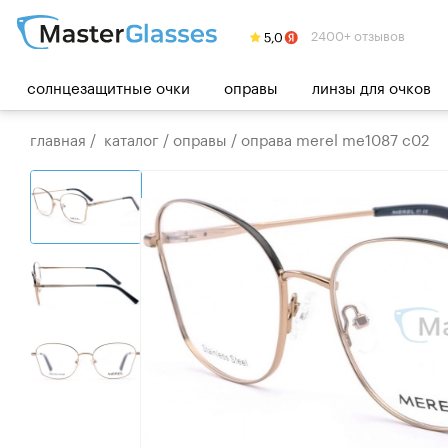
2400+ отзывов
солнцезащитные очки
оправы
линзы для очков
главная
/
каталог
/
оправы
/
оправа merel me1087 c02