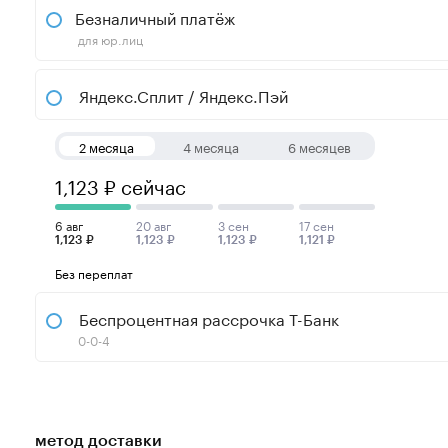
Безналичный платёж
для юр.лиц
Яндекс.Сплит / Яндекс.Пэй
2 месяца
4 месяца
6 месяцев
1,123 ₽ сейчас
6 авг
20 авг
3 сен
17 сен
1,123 ₽
1,123 ₽
1,123 ₽
1,121 ₽
Без переплат
Беспроцентная рассрочка Т-Банк
0-0-4
метод доставки