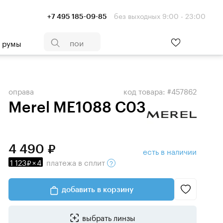
без выходных 9:00 - 23:00
+7 495 185-09-85
- румы
оправа
код товара: #457862
Merel ME1088 C03
4 490
есть в наличии
1 123
×
4
платежа
в сплит
добавить в корзину
выбрать линзы