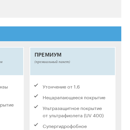
ПРЕМИУМ
ым
(премиальный пакет)
инзы
Утончение от 1.6
Нецарапающееся покрытие
крытие
Ультразащитное покрытие
от ультрафиолета (UV 400)
Супергидрофобное