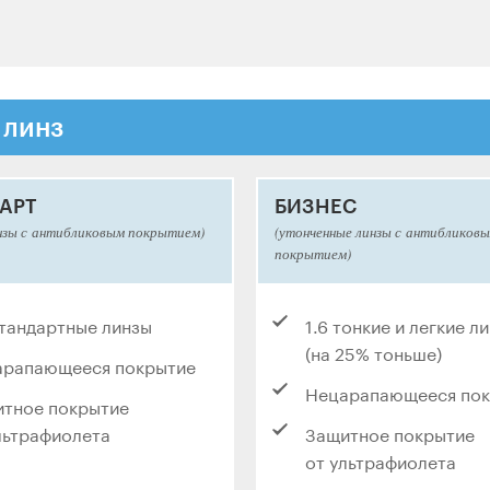
 линз
АРТ
БИЗНЕС
нзы с антибликовым покрытием)
(утонченные линзы с антибликов
покрытием)
стандартные линзы
1.6 тонкие и легкие л
(на 25% тоньше)
арапающееся покрытие
Нецарапающееся по
тное покрытие
льтрафиолета
Защитное покрытие
от ультрафиолета