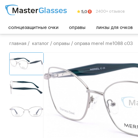
2400+ отзывов
солнцезащитные очки
оправы
линзы для очков
главная
/
каталог
/
оправы
/
оправа merel me1088 c03