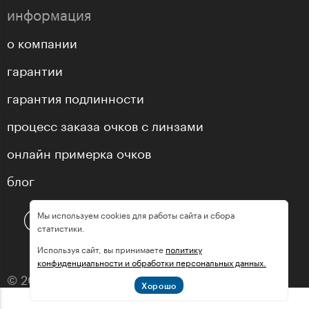
информация
о компании
гарантии
гарантия подлинности
процесс заказа очков с линзами
онлайн примерка очков
блог
Мы используем cookies для работы сайта и сбора
статистики.
Используя сайт, вы принимаете
политику
конфиденциальности и обработки персональных данных.
© 2013—2026 оптика «МастерГлассес»
Хорошо