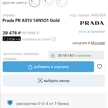
другие цвета:
оправа
код товара: #455458
Prada PR A51V 14N1O1 Gold
есть в наличии
36 848
29 478
7 370
×
4
платежа
в сплит
шоурум в
Москве
доступные размеры
55-19-140
в наличии
оправы:
добавить в корзину
выбрать линзы
рассрочка 0-0-4 от Т-банка