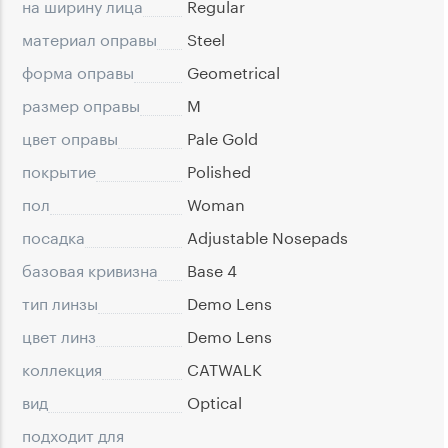
на ширину лица
Regular
материал оправы
Steel
форма оправы
Geometrical
размер оправы
M
цвет оправы
Pale Gold
покрытие
Polished
пол
Woman
посадка
Adjustable Nosepads
базовая кривизна
Base 4
тип линзы
Demo Lens
цвет линз
Demo Lens
коллекция
CATWALK
вид
Optical
подходит для