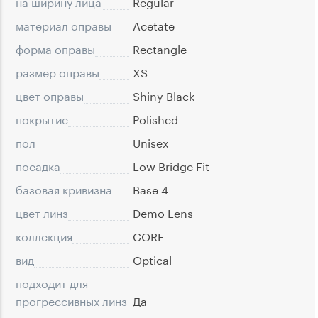
на ширину лица
Regular
материал оправы
Acetate
форма оправы
Rectangle
размер оправы
XS
цвет оправы
Shiny Black
покрытие
Polished
пол
Unisex
посадка
Low Bridge Fit
базовая кривизна
Base 4
цвет линз
Demo Lens
коллекция
CORE
вид
Optical
подходит для
прогрессивных линз
Да