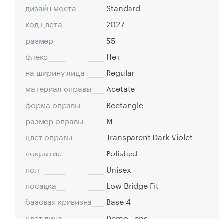
дизайн моста
Standard
код цвета
2027
размер
55
флекс
Нет
на ширину лица
Regular
материал оправы
Acetate
форма оправы
Rectangle
размер оправы
M
цвет оправы
Transparent Dark Violet
покрытие
Polished
пол
Unisex
посадка
Low Bridge Fit
базовая кривизна
Base 4
цвет линз
Demo Lens