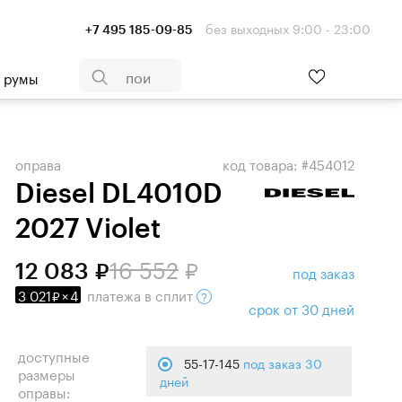
без выходных 9:00 - 23:00
+7 495 185-09-85
- румы
оправа
код товара: #454012
Diesel DL4010D
2027 Violet
16 552
12 083
под заказ
3 021
×
4
платежа
в сплит
срок от 30 дней
доступные
55-17-145
под заказ 30
размеры
дней
оправы: