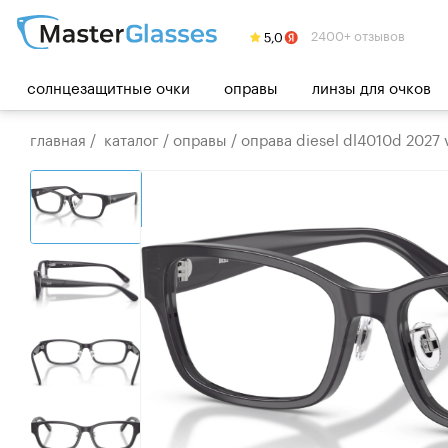
2400+ отзывов
солнцезащитные очки
оправы
линзы для очков
главная
/
каталог
/
оправы
/
оправа diesel dl4010d 2027 v